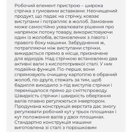
Робочий елемент пристрою – широка
стрічка з гумовими вставками. Неочищений
продукт, що падає на стрічку, ковзає
виступами і потрапляє в жолоб. Замовник
може самостійно ухвалювати рішення про
напрямок потоку товару, використовуючи
один із жолобів, встановлених з лівого і
правого боку машини. Забруднення ж,
потрапляючи між виступами стрічки,
викидається прямо в місце, призначене
для відходів. Над стрічкою встановлено два
активні вали з кислототривкої сталі. У них
подвійна функція. По-перше, вони
спрямовують очищену картоплю в обраний
жолоб, по-друге, стежать за тим, щоб
бадилля виходило з-під виступів стрічки і
переміщалося прямо до сміттєпроводу.
Швидкість стрічки і швидкість обертання
валів плавно регулюються інвертором.
Продумана конструкція верстата дає змогу
регулювати робочий кут у трьох площинах і
кут положення валів у двох площинах.
Стандартно конструкція машини
виготовлена зі сталі з порошковим