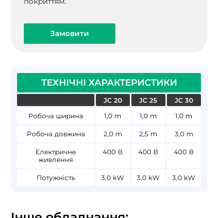
покриттям.
Замовити
ТЕХНІЧНІ ХАРАКТЕРИСТИКИ
JC 20
JC 25
JC 30
Робоча ширина
1,0 m
1,0 m
1,0 m
Робоча довжина
2,0 m
2,5 m
3,0 m
Електричне
400 В
400 В
400 В
живлення
Потужність
3,0 kW
3,0 kW
3,0 kW
Інше обладнання: