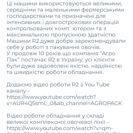
Ці машини використовуються великими,
середніми та маленькими фермерськими
господарствами та призначені для
інтенсивних і довгострокових операцій
контрольованих комп`ютером та з
максимальною пропускною здатністю.
Машини R2 дуже добре зарекомендували
себе у роботі з пакування овочів.
У продовж 10 років що компанія “Агро
Пак” постачає R2 в Україну, усі клієнти
були дуже задоволені якістю, надійністю
та швидкістю роботи обладнання.
Додаємо відео роботи R2 з You Tube
каналу –
https://www.youtube.com/watch?
v=AUR4Q5smL_0&ab_channel=AGROPACK
Відео роботи обладнання у складі
великої комплексної овочевої лінії –
https://www.youtube.com/watch?v=qm-