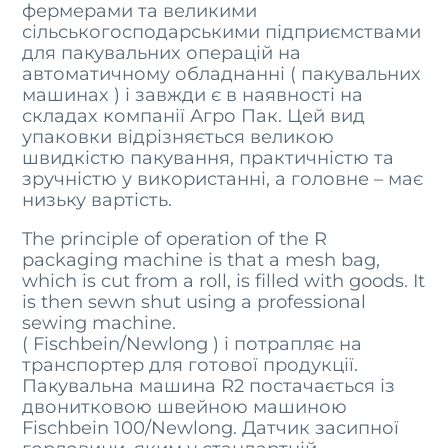
фермерами та великими
сільськогосподарськими підприємствами
для пакувальних операцій на
автоматичному обладнанні ( пакувальних
машинах ) і завжди є в наявності на
складах компанії Агро Пак. Цей вид
упаковки відрізняється великою
швидкістю пакування, практичністю та
зручністю у використанні, а головне – має
низьку вартість.
The principle of operation of the R
packaging machine is that a mesh bag,
which is cut from a roll, is filled with goods. It
is then sewn shut using a professional
sewing machine.
( Fischbein/Newlong ) і потрапляє на
транспортер для готової продукції.
Пакувальна машина R2 постачається із
двонитковою швейною машиною
Fischbein 100/Newlong. Датчик засипної