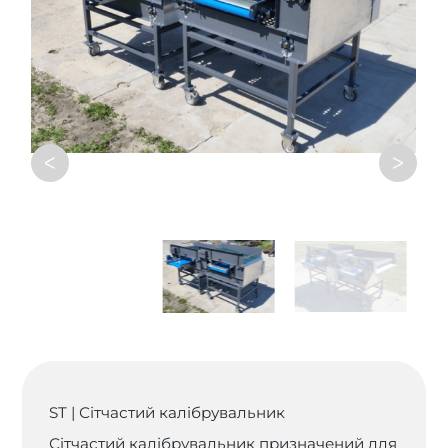
ᐸ
ᐳ
ST | Сітчастий калібрувальник
Сітчастий калібрувальник призначений для