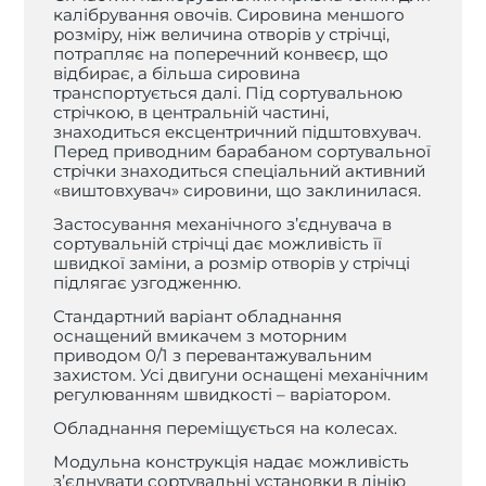
калібрування овочів. Сировина меншого
розміру, ніж величина отворів у стрічці,
потрапляє на поперечний конвеєр, що
відбирає, а більша сировина
транспортується далі. Під сортувальною
стрічкою, в центральній частині,
знаходиться ексцентричний підштовхувач.
Перед приводним барабаном сортувальної
стрічки знаходиться спеціальний активний
«виштовхувач» сировини, що заклинилася.
Застосування механічного з’єднувача в
сортувальній стрічці дає можливість її
швидкої заміни, а розмір отворів у стрічці
підлягає узгодженню.
Стандартний варіант обладнання
оснащений вмикачем з моторним
приводом 0/1 з перевантажувальним
захистом. Усі двигуни оснащені механічним
регулюванням швидкості – варіатором.
Обладнання переміщується на колесах.
Модульна конструкція надає можливість
з’єднувати сортувальні установки в лінію