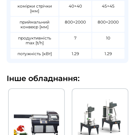
комірки стрічки
40×40
45×45
[мм]
приймальний
800×2000
800×2000
конвеєр [мм]
продуктивність
7
10
max [t/h]
потужність [кВт]
1.29
1.29
Інше обладнання: