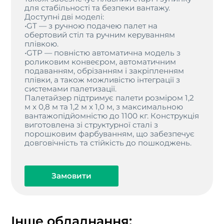
для стабільності та безпеки вантажу.
Доступні дві моделі:
•GT — з ручною подачею палет на
обертовий стіл та ручним керуванням
плівкою.
•GTP — повністю автоматична модель з
роликовим конвеєром, автоматичним
подаванням, обрізанням і закріпленням
плівки, а також можливістю інтеграції з
системами палетизації.
Палетайзер підтримує палети розміром 1,2
м x 0,8 м та 1,2 м x 1,0 м, з максимальною
вантажопідйомністю до 1100 кг. Конструкція
виготовлена зі структурної сталі з
порошковим фарбуванням, що забезпечує
довговічність та стійкість до пошкоджень.
Замовити
Інше обладнання: