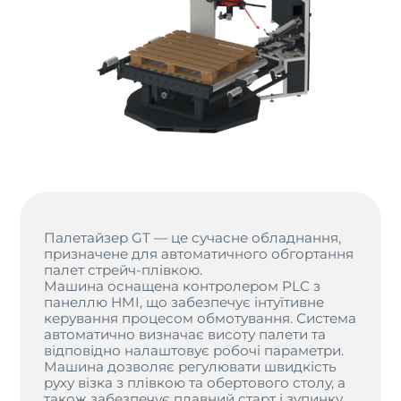
Палетайзер GT — це сучасне обладнання,
призначене для автоматичного обгортання
палет стрейч-плівкою.
Машина оснащена контролером PLC з
панеллю HMI, що забезпечує інтуїтивне
керування процесом обмотування. Система
автоматично визначає висоту палети та
відповідно налаштовує робочі параметри.
Машина дозволяє регулювати швидкість
руху візка з плівкою та обертового столу, а
також забезпечує плавний старт і зупинку