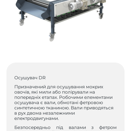
Осушувач DR
Призначений для осушування мокрих
овочів, які мили або полірували на
попередніх етапах. Робочими елементами
осушувача є вали, обмотані фетровою
синтетичною тканиною. Вали приводяться
в рух двома незалежними
електродвигунами.
Безпосередньо під валами з фетром