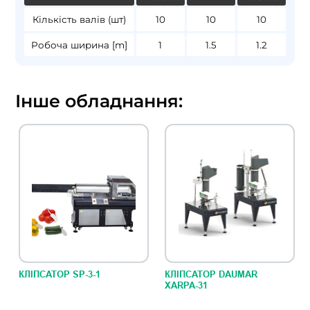
Кількість валів (шт)
10
10
10
Робоча ширина [m]
1
1.5
1.2
Інше обладнання:
КЛІПСАТОР SP-3-1
КЛІПСАТОР DAUMAR
XARPA-31