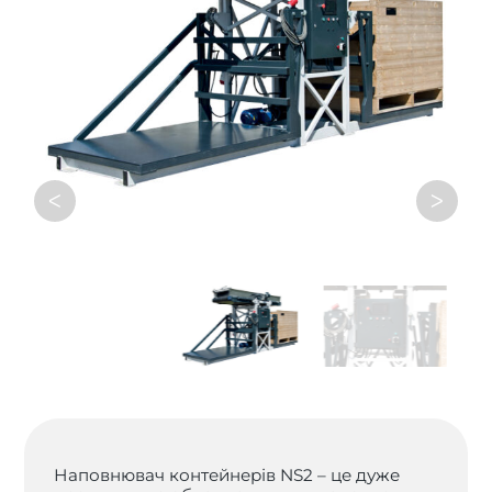
ᐸ
ᐳ
Наповнювач контейнерів NS2 – це дуже