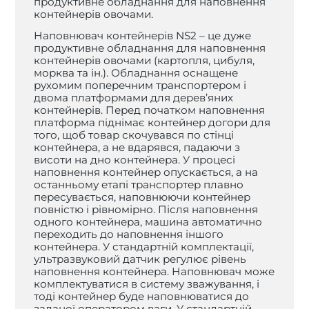
продуктивне обладнання для наповнення
контейнерів овочами.
Наповнювач контейнерів NS2 – це дуже
продуктивне обладнання для наповнення
контейнерів овочами (картопля, цибуля,
морква та ін.). Обладнання оснащене
рухомим поперечним транспортером і
двома платформами для дерев’яних
контейнерів. Перед початком наповнення
платформа піднімає контейнер догори для
того, щоб товар скочувався по стінці
контейнера, а не вдарявся, падаючи з
висоти на дно контейнера. У процесі
наповнення контейнер опускається, а на
останньому етапі транспортер плавно
пересувається, наповнюючи контейнер
повністю і рівномірно. Після наповнення
одного контейнера, машина автоматично
переходить до наповнення іншого
контейнера. У стандартній комплектації,
ультразвуковий датчик регулює рівень
наповнення контейнера. Наповнювач може
комплектуватися в систему зважування, і
тоді контейнер буде наповнюватися до
заданої оператором ваги. У стандартній